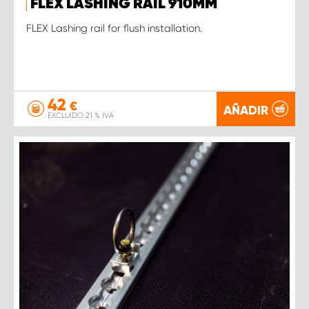
FLEX LASHING RAIL 910MM
FLEX Lashing rail for flush installation.
42
€
AÑADIR
EXCLUIDO 21 % IVA