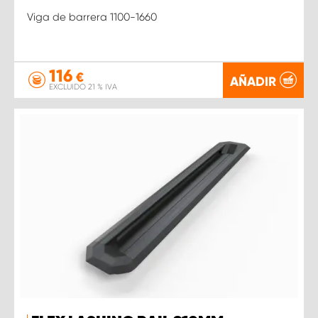
Viga de barrera 1100-1660
116
€
AÑADIR
EXCLUIDO 21 % IVA