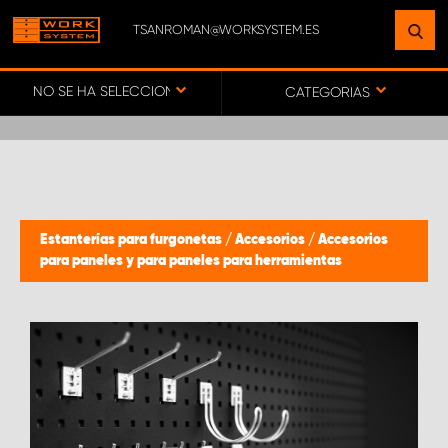
TSANROMAN@WORKSYSTEM.ES
ENCUENTRE UNA INSTALACIÓN
CERCA DE USTED
NO SE HA SELECCIONADO NINGÚN VEHÍCULO
CATEGORIAS
IR AL MAPA
SERVICIO AL CLIENTE
Estanterías para furgonetas
/
Accesorios
/
Accesorios
para paneles y para paneles para herramientas