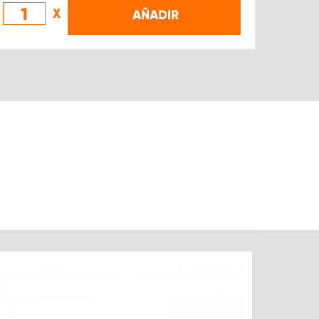
X
AÑADIR