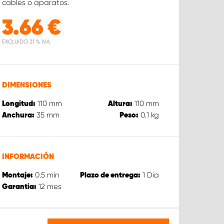
cables o aparatos.
3.66
€
EXCLUIDO 21 % IVA
DIMENSIONES
110
mm
110
mm
Longitud:
Altura:
35
mm
0.1
kg
Anchura:
Peso:
INFORMACIÓN
0.5
min
1
Dia
Montaje:
Plazo de entrega:
12
mes
Garantia: