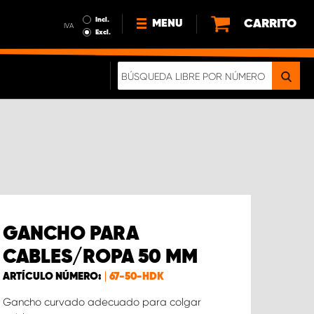
Incl.
CARRITO
MENU
IVA
Excl.
NOTICIAS
ACERCA DE NOSOTROS
SOSTENIBILIDAD
NUESTRO FOLLETO DIGITAL
GANCHO PARA
CABLES/ROPA 50 MM
ARTÍCULO NÚMERO:
67-50-HDK
Gancho curvado adecuado para colgar