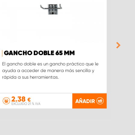
GANCHO DOBLE 65 MM
GA
CAB
El gancho doble es un gancho práctico que le
ayuda a acceder de manera más sencilla y
El gan
rápida a sus herramientas.
adecu
mangu
2.38
3
€
AÑADIR
EXCLUIDO 21 % IVA
EX