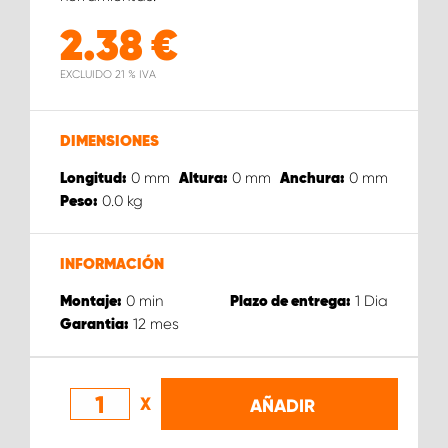
2.38
€
EXCLUIDO 21 % IVA
DIMENSIONES
0
mm
0
mm
0
mm
Longitud:
Altura:
Anchura:
0.0
kg
Peso:
INFORMACIÓN
0
min
1
Dia
Montaje:
Plazo de entrega:
12
mes
Garantia:
X
AÑADIR