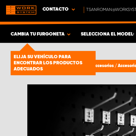
CONTACTO
TSANROMAN@WORKSYST
CAMBIA TU FURGONETA
SELECCIONA EL MODEL
MOSTRAR RESULTADOS -
1661
ELIJA SU VEHÍCULO PARA
ENCONTRAR LOS PRODUCTOS
PRODUCTOS
Estanterías para furgonetas
/
Accesorios
/
Accesori
ADECUADOS