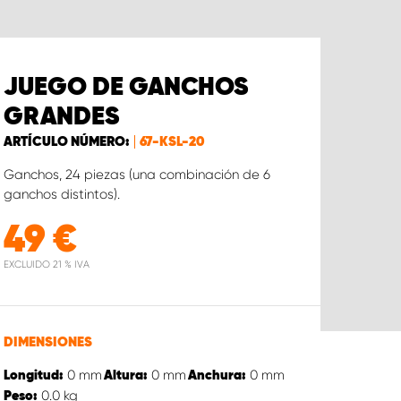
JUEGO DE GANCHOS
GRANDES
ARTÍCULO NÚMERO:
67-KSL-20
Ganchos, 24 piezas (una combinación de 6
ganchos distintos).
49
€
EXCLUIDO 21 % IVA
DIMENSIONES
0
mm
0
mm
0
mm
Longitud:
Altura:
Anchura:
0.0
kg
Peso: