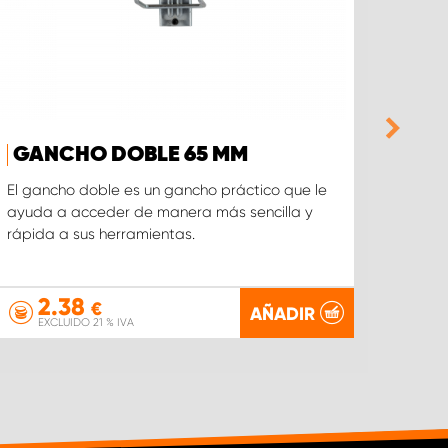
GANCHO DOBLE 65 MM
GA
CAB
El gancho doble es un gancho práctico que le
ayuda a acceder de manera más sencilla y
El gan
rápida a sus herramientas.
adecu
mangu
2.38
3
€
AÑADIR
EXCLUIDO 21 % IVA
EX