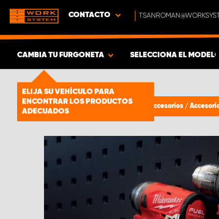
CONTACTO
TSANROMAN@WORKSYST
CAMBIA TU FURGONETA
SELECCIONA EL MODEL
MOSTRAR RESULTADOS -
1661
ELIJA SU VEHÍCULO PARA
PRODUCTOS
ENCONTRAR LOS PRODUCTOS
Estanterías para furgonetas
/
Accesorios
/
Accesori
ADECUADOS