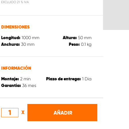
EXCLUIDO 21 % IVA
DIMENSIONES
1000
mm
50
mm
Longitud:
Altura:
30
mm
0.1
kg
Anchura:
Peso:
INFORMACIÓN
2
min
1
Dia
Montaje:
Plazo de entrega:
36
mes
Garantia:
X
AÑADIR