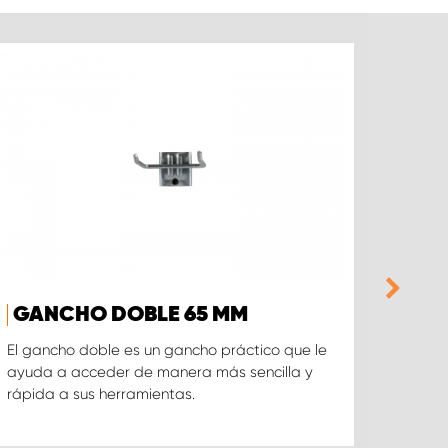
GANCHO DOBLE 65 MM
GA
CAB
El gancho doble es un gancho práctico que le
ayuda a acceder de manera más sencilla y
El gan
rápida a sus herramientas.
adecu
mangu