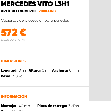
MERCEDES VITO L3H1
ARTÍCULO NÚMERO:
208033RB
Cubiertas de protección para paredes
572
€
EXCLUIDO 21 % IVA
DIMENSIONES
0
mm
0
mm
0
mm
Longitud:
Altura:
Anchura:
14.8
kg
Peso:
INFORMACIÓN
140
min
3
días
Montaje:
Plazo de entrega: