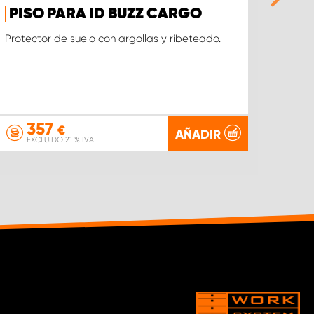
PISO PARA ID BUZZ CARGO
PIS
TRA
Protector de suelo con argollas y ribeteado.
357
€
AÑADIR
EXCLUIDO 21 % IVA
EX