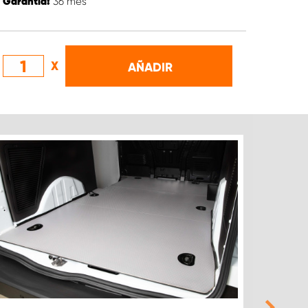
36
mes
Garantia:
X
AÑADIR