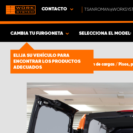
CONTACTO
TSANROMAN@WORKSYST
CAMBIA TU FURGONETA
SELECCIONA EL MODEL
MOSTRAR RESULTADOS -
1661
ELIJA SU VEHÍCULO PARA
PRODUCTOS
ENCONTRAR LOS PRODUCTOS
Paneles de protección y sujeción de cargas
/
Pisos, 
ADECUADOS