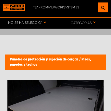
TSANROMAN@WORKSYSTEM.ES
ENCUENTRE UNA INSTALACIÓN
CERCA DE USTED
NO SE HA SELECCIONADO NINGÚN VEHÍCULO
CATEGORIAS
IR AL MAPA
SERVICIO AL CLIENTE
Paneles de protección y sujeción de cargas
/
Pisos,
paredes y techos