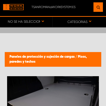
TSANROMAN@WORKSYSTEM.ES
ENCUENTRE UNA INSTALACIÓN
CERCA DE USTED
NO SE HA SELECCIONADO NINGÚN VEHÍCULO
CATEGORIAS
IR AL MAPA
SERVICIO AL CLIENTE
Paneles de protección y sujeción de cargas
/
Pisos,
paredes y techos