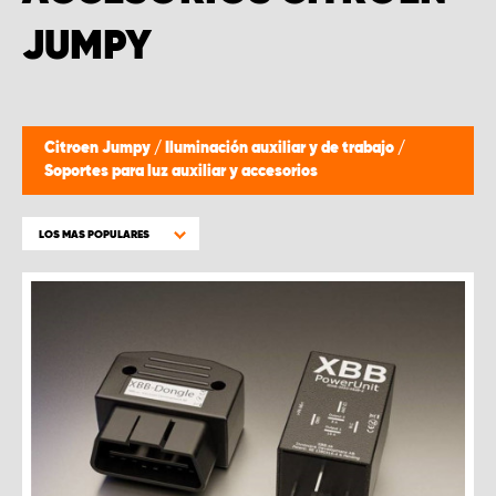
JUMPY
Citroen Jumpy
/
Iluminación auxiliar y de trabajo
/
Soportes para luz auxiliar y accesorios
LOS MAS POPULARES