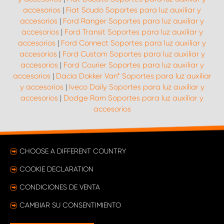
accesorios
|
Fiat Scudo Soportes para luz auxiliar y
accesorios
|
Ford Ranger Soportes para luz auxiliar y
accesorios
|
Ford Transit Soportes para luz auxiliar y
accesorios
|
Ford Connect Soportes para luz auxiliar y
accesorios
|
Ford Custom Soportes para luz auxiliar y
accesorios
|
Ford Courier Soportes para luz auxiliar y
accesorios
|
Dacia Dokker Van* Soportes para luz auxiliar
y accesorios
|
Iveco Daily Soportes para luz auxiliar y
accesorios
|
Dodge Ram Soportes para luz auxiliar y
accesorios
CHOOSE A DIFFERENT COUNTRY
COOKIE DECLARATION
CONDICIONES DE VENTA
CAMBIAR SU CONSENTIMIENTO