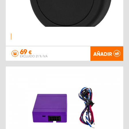
69
€
AÑADIR
EXCLUIDO 21 % IVA