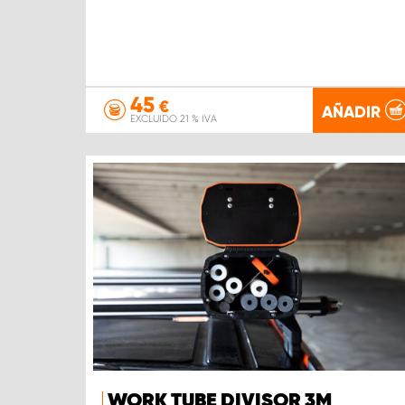
45
€
AÑADIR
EXCLUIDO 21 % IVA
WORK TUBE DIVISOR 3M