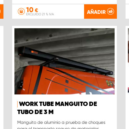
10
€
AÑADIR
EXCLUIDO 21 % IVA
WORK TUBE MANGUITO DE
TUBO DE 3 M
Manguito de aluminio a prueba de choques
para el transporte seguro de materiales