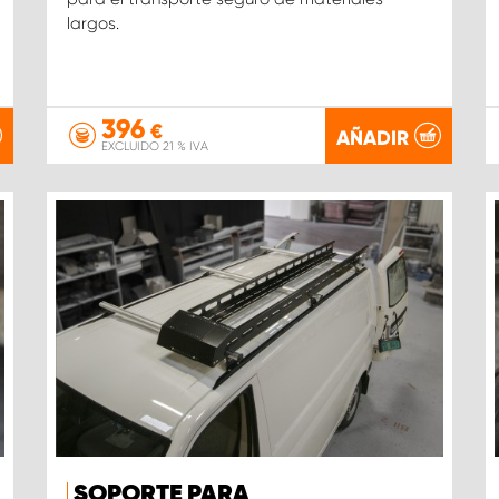
largos.
396
€
AÑADIR
EXCLUIDO 21 % IVA
SOPORTE PARA