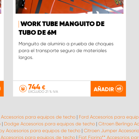
WORK TUBE MANGUITO DE
TUBO DE 6M
Manguito de aluminio a prueba de choques
para el transporte seguro de materiales
largos.
744
€
AÑADIR
EXCLUIDO 21 % IVA
t Accesorios para equipos de techo
|
Ford Accesorios para equip
o
|
Dodge Accesorios para equipos de techo
|
Citroen Berlingo A
py Accesorios para equipos de techo
|
Citroen Jumper Accesori
* Accesorios para equipos de techo
|
Fiat Fiorino** Accesorios p