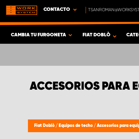
CONTACTO
TSANROMAN@WORKSYST
CAMBIA TU FURGONETA
FIAT DOBLÒ
CATE
MOSTRAR RESULTADOS -
356
PRODUCTOS
ACCESORIOS PARA E
Fiat Doblò
/
Equipos de techo
/
Accesorios para equi