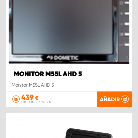
MONITOR M55L AHD 5
Monitor M55L AHD 5
439
€
AÑADIR
EXCLUIDO 21 % IVA