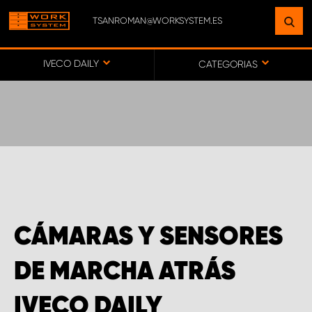
TSANROMAN@WORKSYSTEM.ES
ENCUENTRE UNA INSTALACIÓN
CERCA DE USTED
IVECO DAILY
CATEGORIAS
IR AL MAPA
SERVICIO AL CLIENTE
CÁMARAS Y SENSORES
DE MARCHA ATRÁS
IVECO DAILY