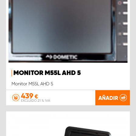
MONITOR M55L AHD 5
Monitor M55L AHD 5
439
€
AÑADIR
EXCLUIDO 21 % IVA