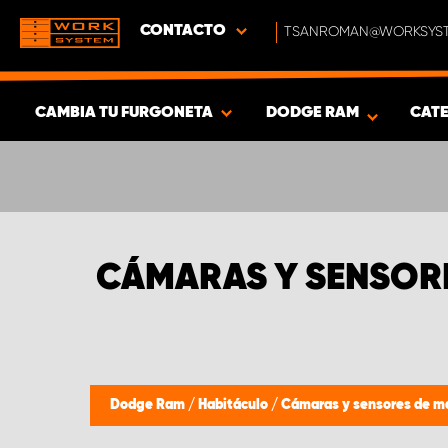
CONTACTO
TSANROMAN@WORKSYST
CAMBIA TU FURGONETA
DODGE RAM
CAT
MOSTRAR RESULTADOS -
312
PRODUCTOS
CÁMARAS Y SENSOR
Dodge Ram
/
Habitáculo
/
Cámaras y sensores de m