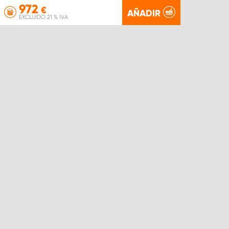
972
€
AÑADIR
EXCLUIDO 21 % IVA