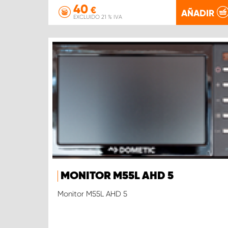
40
€
AÑADIR
EXCLUIDO 21 % IVA
MONITOR M55L AHD 5
Monitor M55L AHD 5