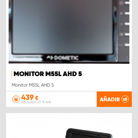
MONITOR M55L AHD 5
Monitor M55L AHD 5
439
€
AÑADIR
EXCLUIDO 21 % IVA