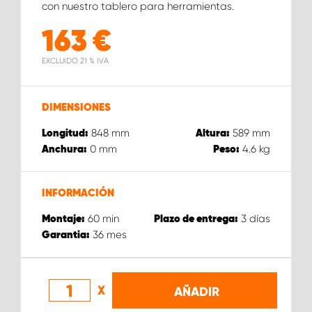
con nuestro tablero para herramientas.
163
€
EXCLUIDO 21 % IVA
DIMENSIONES
848
mm
589
mm
Longitud:
Altura:
0
mm
4.6
kg
Anchura:
Peso:
INFORMACIÓN
60
min
3
días
Montaje:
Plazo de entrega:
36
mes
Garantia:
X
AÑADIR