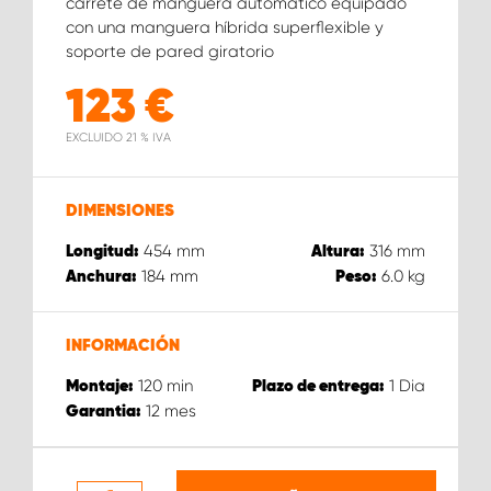
carrete de manguera automático equipado
con una manguera híbrida superflexible y
soporte de pared giratorio
123
€
EXCLUIDO 21 % IVA
DIMENSIONES
454
mm
316
mm
Longitud:
Altura:
184
mm
6.0
kg
Anchura:
Peso:
INFORMACIÓN
120
min
1
Dia
Montaje:
Plazo de entrega:
12
mes
Garantia: