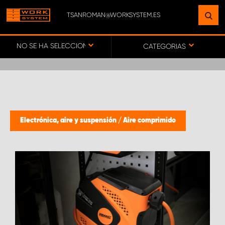
TSANROMAN@WORKSYSTEM.ES
ENCUENTRE UNA INSTALACIÓN
CERCA DE USTED
NO SE HA SELECCIONADO NINGÚN VEHÍCULO
CATEGORIAS
IR AL MAPA
SERVICIO AL CLIENTE
Electrónica, aire y suspensión
/
Aire comprimido