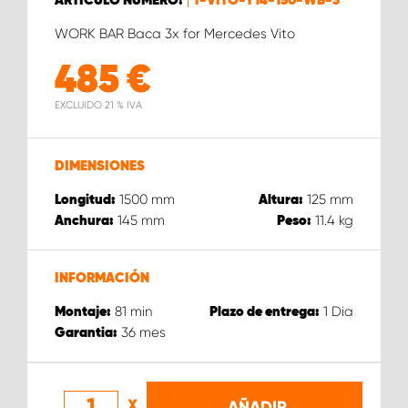
ARTÍCULO NÚMERO:
T-VITO-Y14-150-WB-3
WORK BAR Baca 3x for Mercedes Vito
485
€
EXCLUIDO 21 % IVA
DIMENSIONES
1500
mm
125
mm
Longitud:
Altura:
145
mm
11.4
kg
Anchura:
Peso:
INFORMACIÓN
81
min
1
Dia
Montaje:
Plazo de entrega:
36
mes
Garantia:
X
AÑADIR