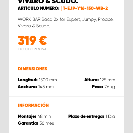
VIVARO & SCUDO.
ARTÍCULO NÚMERO:
T-EJP-Y16-150-WB-2
WORK BAR Baca 2x for Expert, Jumpy, Proace,
Vivaro & Scudo.
319
€
EXCLUIDO 21 % IVA
DIMENSIONES
1500
mm
125
mm
Longitud:
Altura:
145
mm
7.6
kg
Anchura:
Peso:
INFORMACIÓN
48
min
1
Dia
Montaje:
Plazo de entrega:
36
mes
Garantia: