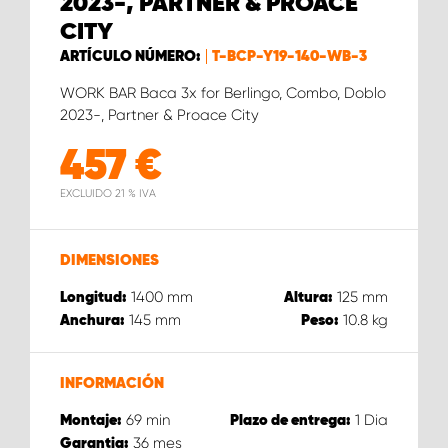
2023-, PARTNER & PROACE
CITY
ARTÍCULO NÚMERO:
T-BCP-Y19-140-WB-3
WORK BAR Baca 3x for Berlingo, Combo, Doblo
2023-, Partner & Proace City
457
€
EXCLUIDO 21 % IVA
DIMENSIONES
1400
mm
125
mm
Longitud:
Altura:
145
mm
10.8
kg
Anchura:
Peso:
INFORMACIÓN
69
min
1
Dia
Montaje:
Plazo de entrega:
36
mes
Garantia: