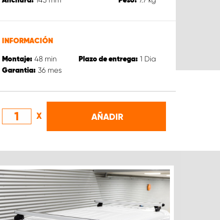
Anchura:
Peso:
INFORMACIÓN
48
min
1
Dia
Montaje:
Plazo de entrega:
36
mes
Garantia:
X
AÑADIR