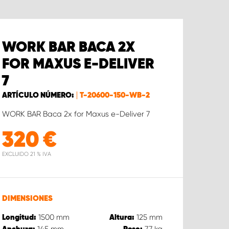
WORK BAR BACA 2X
FOR MAXUS E-DELIVER
7
ARTÍCULO NÚMERO:
T-20600-150-WB-2
WORK BAR Baca 2x for Maxus e-Deliver 7
320
€
EXCLUIDO 21 % IVA
DIMENSIONES
1500
mm
125
mm
Longitud:
Altura:
145
mm
7.7
kg