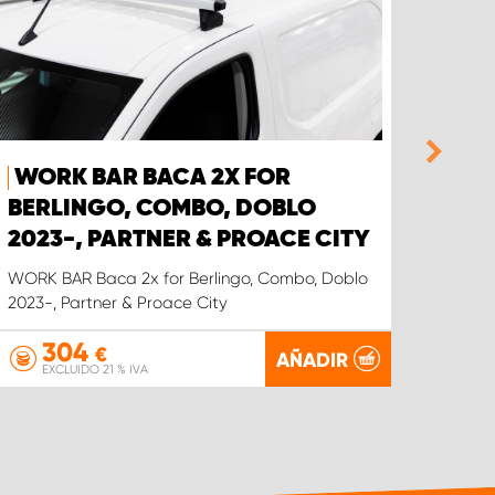
WORK BAR BACA 2X FOR
WOR
BERLINGO, COMBO, DOBLO
VOL
2023-, PARTNER & PROACE CITY
WORK B
WORK BAR Baca 2x for Berlingo, Combo, Doblo
2023-, Partner & Proace City
304
€
AÑADIR
EXCLUIDO 21 % IVA
EX