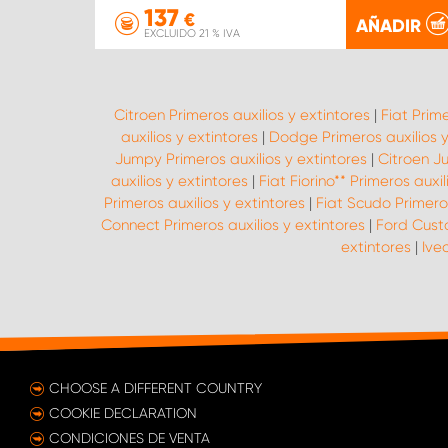
137
€
AÑADIR
EXCLUIDO 21 % IVA
Citroen Primeros auxilios y extintores
|
Fiat Prime
auxilios y extintores
|
Dodge Primeros auxilios y
Jumpy Primeros auxilios y extintores
|
Citroen Ju
auxilios y extintores
|
Fiat Fiorino** Primeros auxil
Primeros auxilios y extintores
|
Fiat Scudo Primeros
Connect Primeros auxilios y extintores
|
Ford Custo
extintores
|
Ive
CHOOSE A DIFFERENT COUNTRY
COOKIE DECLARATION
CONDICIONES DE VENTA