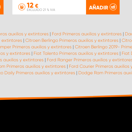
12
€
AÑADIR
EXCLUIDO 21 % IVA
ros auxilios y extintores
|
Ford Primeros auxilios y extintores
|
Dac
 extintores
|
Citroen Berlingo Primeros auxilios y extintores
|
Citro
mper Primeros auxilios y extintores
|
Citroen Berlingo 2019- Prime
ios y extintores
|
Fiat Talento Primeros auxilios y extintores
|
Fiat 
 auxilios y extintores
|
Ford Ranger Primeros auxilios y extintore
m Primeros auxilios y extintores
|
Ford Courier Primeros auxilios 
co Daily Primeros auxilios y extintores
|
Dodge Ram Primeros auxili