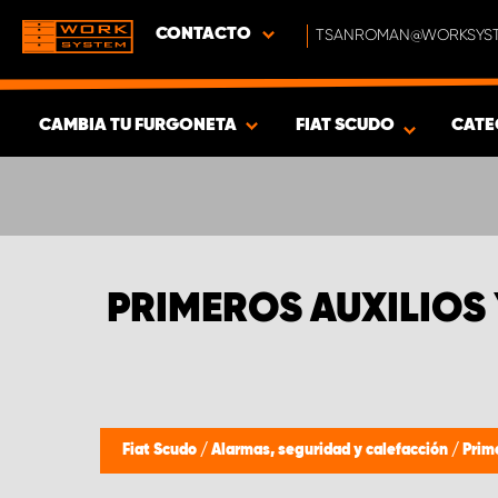
CONTACTO
TSANROMAN@WORKSYST
CAMBIA TU FURGONETA
FIAT SCUDO
CATE
MOSTRAR RESULTADOS -
386
PRODUCTOS
PRIMEROS AUXILIOS 
Fiat Scudo
/
Alarmas, seguridad y calefacción
/
Prim