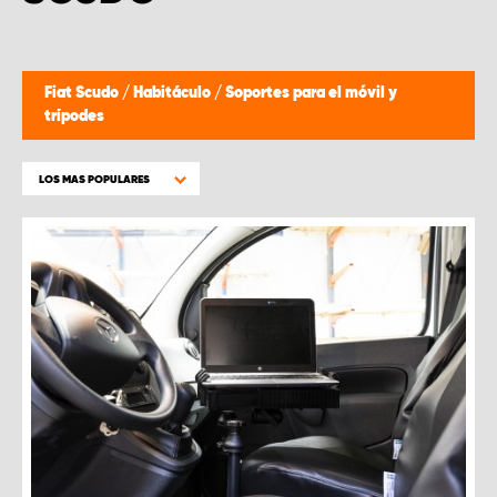
Fiat Scudo
/
Habitáculo
/
Soportes para el móvil y
trípodes
LOS MAS POPULARES