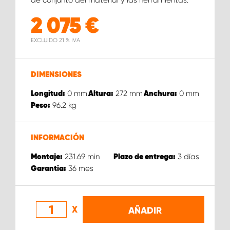
de conjunto del material y las herramientas.
2 075
€
EXCLUIDO 21 % IVA
DIMENSIONES
0
mm
272
mm
0
mm
Longitud:
Altura:
Anchura:
96.2
kg
Peso:
INFORMACIÓN
231.69
min
3
días
Montaje:
Plazo de entrega:
36
mes
Garantia:
X
AÑADIR