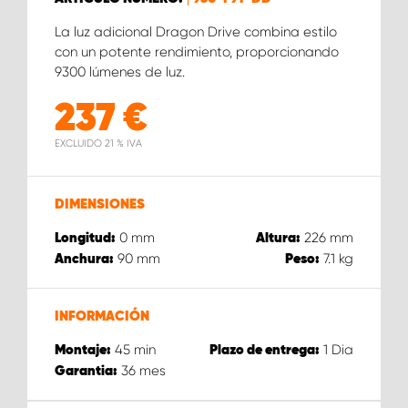
La luz adicional Dragon Drive combina estilo
con un potente rendimiento, proporcionando
9300 lúmenes de luz.
237
€
EXCLUIDO 21 % IVA
DIMENSIONES
0
mm
226
mm
Longitud:
Altura:
90
mm
7.1
kg
Anchura:
Peso:
INFORMACIÓN
45
min
1
Dia
Montaje:
Plazo de entrega:
36
mes
Garantia: