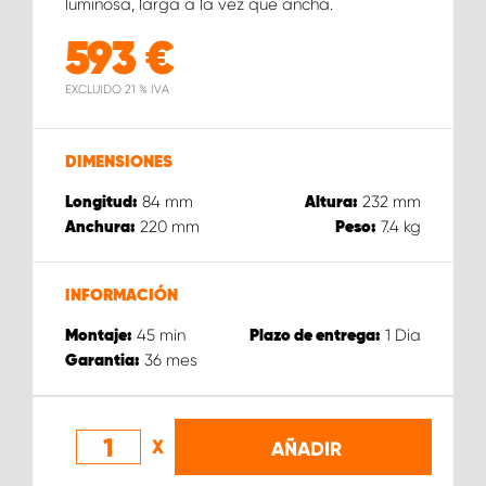
luminosa, larga a la vez que ancha.
593
€
EXCLUIDO 21 % IVA
DIMENSIONES
84
mm
232
mm
Longitud:
Altura:
220
mm
7.4
kg
Anchura:
Peso:
INFORMACIÓN
45
min
1
Dia
Montaje:
Plazo de entrega:
36
mes
Garantia:
X
AÑADIR