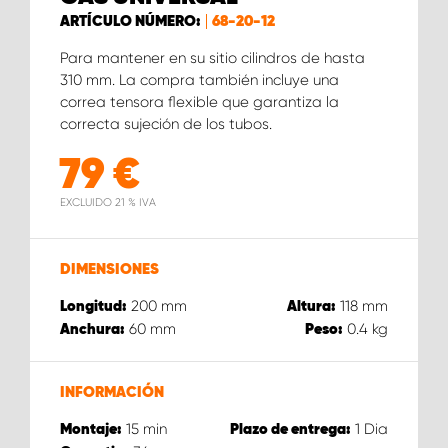
ARTÍCULO NÚMERO:
68-20-12
Para mantener en su sitio cilindros de hasta
310 mm. La compra también incluye una
correa tensora flexible que garantiza la
correcta sujeción de los tubos.
79
€
EXCLUIDO 21 % IVA
DIMENSIONES
200
mm
118
mm
Longitud:
Altura:
60
mm
0.4
kg
Anchura:
Peso:
INFORMACIÓN
15
min
1
Dia
Montaje:
Plazo de entrega: