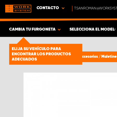
CONTACTO
TSANROMAN@WORKSYST
CAMBIA TU FURGONETA
SELECCIONA EL MODEL
MOSTRAR RESULTADOS -
1661
ELIJA SU VEHÍCULO PARA
ENCONTRAR LOS PRODUCTOS
PRODUCTOS
Estanterías para furgonetas
/
Accesorios
/
Maletines
ADECUADOS