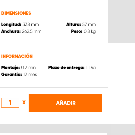
DIMENSIONES
338
mm
57
mm
Longitud:
Altura:
262.5
mm
0.8
kg
Anchura:
Peso:
INFORMACIÓN
0.2
min
1
Dia
Montaje:
Plazo de entrega:
12
mes
Garantia:
X
AÑADIR