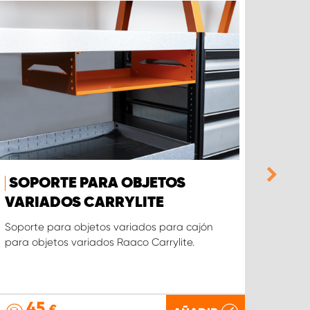
SOPORTE PARA OBJETOS
MAL
VARIADOS CARRYLITE
VAR
SOP
Soporte para objetos variados para cajón
para objetos variados Raaco Carrylite.
Nuestr
variad
cualqu
45
€