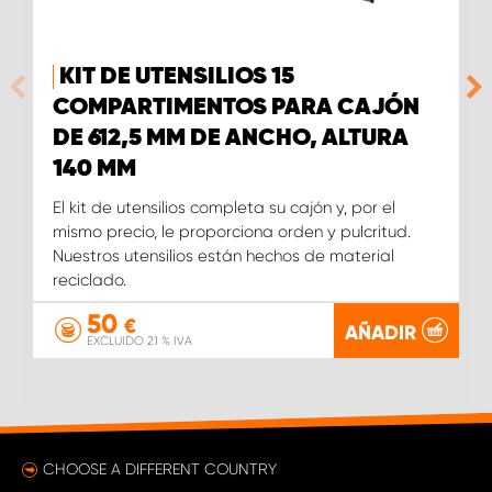
KIT DE UTENSILIOS 15
COMPARTIMENTOS PARA CAJÓN
DE 612,5 MM DE ANCHO, ALTURA
140 MM
El kit de utensilios completa su cajón y, por el
mismo precio, le proporciona orden y pulcritud.
Nuestros utensilios están hechos de material
reciclado.
50
€
AÑADIR
EXCLUIDO 21 % IVA
CHOOSE A DIFFERENT COUNTRY