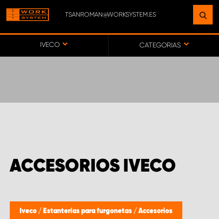
TSANROMAN@WORKSYSTEM.ES
ENCUENTRE UNA INSTALACIÓN
CERCA DE USTED
IVECO
CATEGORIAS
IR AL MAPA
SERVICIO AL CLIENTE
ACCESORIOS IVECO
Iveco
/
Estanterías para furgonetas
/
Accesorios