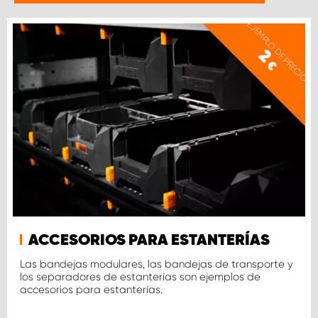
EJEMPLO DE PRECIO
2
€
ACCESORIOS PARA ESTANTERÍAS
Las bandejas modulares, las bandejas de transporte y
los separadores de estanterías son ejemplos de
accesorios para estanterías.