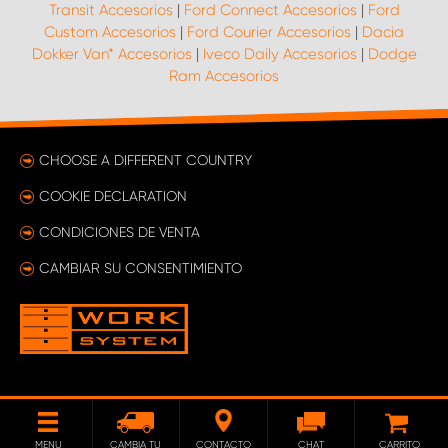
Transit Accesorios
|
Ford Connect Accesorios
|
Ford
Custom Accesorios
|
Ford Courier Accesorios
|
Dacia
Dokker Van* Accesorios
|
Iveco Daily Accesorios
|
Dodge
Ram Accesorios
CHOOSE A DIFFERENT COUNTRY
COOKIE DECLARATION
CONDICIONES DE VENTA
CAMBIAR SU CONSENTIMIENTO
MENU
CAMBIA TU
CONTACTO
CHAT
CARRITO