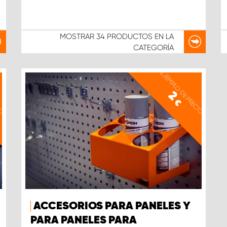
MOSTRAR
34 PRODUCTOS
EN LA
CATEGORÍA
IO
EJEMPLO DE PRECIO
2
€
ACCESORIOS PARA PANELES Y
PARA PANELES PARA