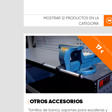
MOSTRAR
12 PRODUCTOS
EN LA
CATEGORÍA
EJEMPLO DE PREC
17
€
OTROS ACCESORIOS
Tornillos de banco, soportes para escaleras y