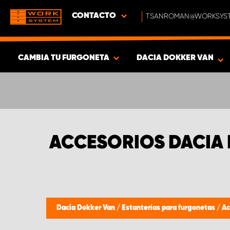
CONTACTO
TSANROMAN@WORKSYST
CAMBIA TU FURGONETA
DACIA DOKKER VAN
MOSTRAR RESULTADOS -
319
PRODUCTOS
ACCESORIOS DACIA
Dacia Dokker Van
/
Estanterías para furgonetas
/
Ac