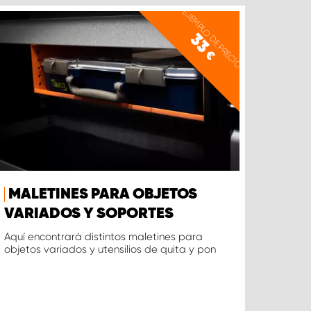
EJEMPLO DE PRECIO
33
€
MALETINES PARA OBJETOS
VARIADOS Y SOPORTES
Aquí encontrará distintos maletines para
objetos variados y utensilios de quita y pon