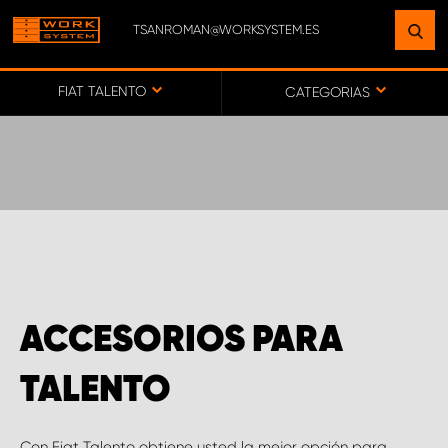
TSANROMAN@WORKSYSTEM.ES
ENCUENTRE UNA INSTALACIÓN
CERCA DE USTED
FIAT TALENTO
CATEGORIAS
IR AL MAPA
SERVICIO AL CLIENTE
ACCESORIOS PARA
TALENTO
Con Fiat Talento obtiene usted la mejor opción para