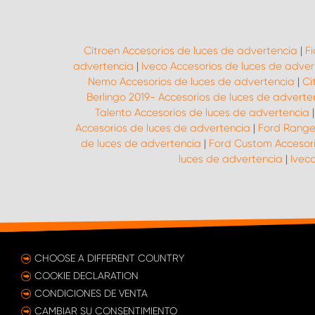
Citroen Accesorios de luces de advertencia
|
Fi
advertencia
|
Iveco Accesorios de luces de adver
Nemo Accesorios de luces de advertencia
|
Ci
Berlingo 2019- Accesorios de luces de adverte
Talento Accesorios de luces de advertencia
Accesorios de luces de advertencia
|
Ford Range
de luces de advertencia
|
Ford Custom Accesori
luces de advertencia
|
Ivec
CHOOSE A DIFFERENT COUNTRY
COOKIE DECLARATION
CONDICIONES DE VENTA
CAMBIAR SU CONSENTIMIENTO