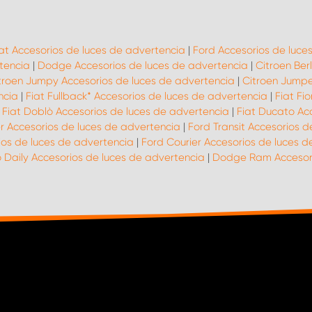
at Accesorios de luces de advertencia
|
Ford Accesorios de luce
tencia
|
Dodge Accesorios de luces de advertencia
|
Citroen Ber
troen Jumpy Accesorios de luces de advertencia
|
Citroen Jumpe
ncia
|
Fiat Fullback* Accesorios de luces de advertencia
|
Fiat Fi
|
Fiat Doblò Accesorios de luces de advertencia
|
Fiat Ducato Ac
r Accesorios de luces de advertencia
|
Ford Transit Accesorios 
os de luces de advertencia
|
Ford Courier Accesorios de luces d
o Daily Accesorios de luces de advertencia
|
Dodge Ram Accesori