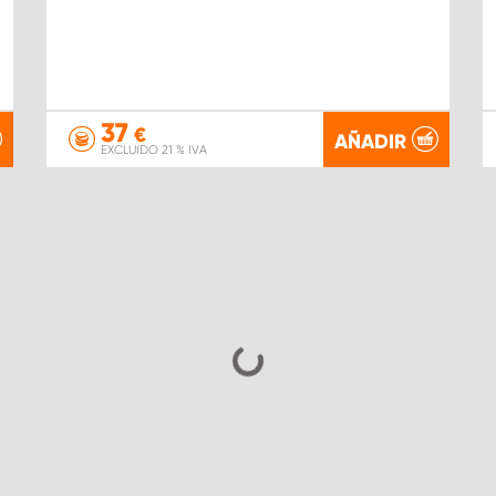
37
€
AÑADIR
EXCLUIDO 21 % IVA