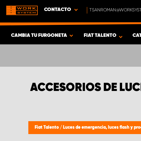
CONTACTO
TSANROMAN@WORKSYST
CAMBIA TU FURGONETA
FIAT TALENTO
CA
MOSTRAR RESULTADOS -
385
PRODUCTOS
ACCESORIOS DE LUC
Fiat Talento
/
Luces de emergencia, luces flash y pro