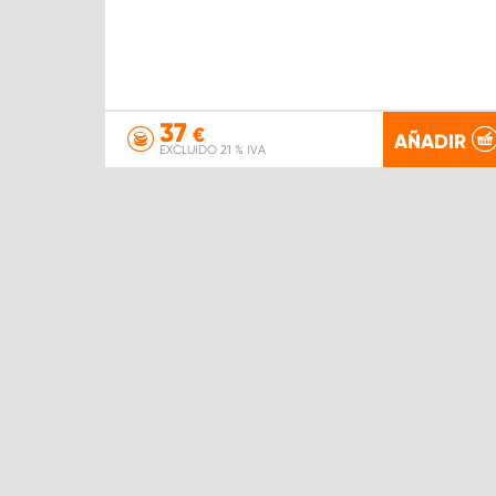
37
€
AÑADIR
EXCLUIDO 21 % IVA