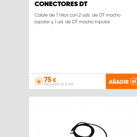
CONECTORES DT
Cable de 7 hilos con 2 uds. de DT macho
bipolar y 1 ud. de DT macho tripolar
75
€
AÑADIR
EXCLUIDO 21 % IVA