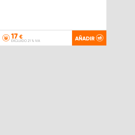
17
€
AÑADIR
EXCLUIDO 21 % IVA