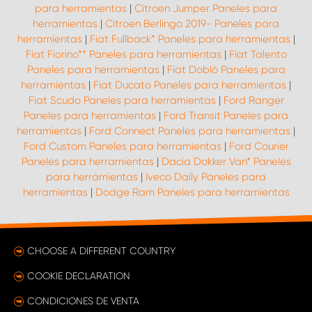
para herramientas
|
Citroen Jumper Paneles para
herramientas
|
Citroen Berlingo 2019- Paneles para
herramientas
|
Fiat Fullback* Paneles para herramientas
|
Fiat Fiorino** Paneles para herramientas
|
Fiat Talento
Paneles para herramientas
|
Fiat Doblò Paneles para
herramientas
|
Fiat Ducato Paneles para herramientas
|
Fiat Scudo Paneles para herramientas
|
Ford Ranger
Paneles para herramientas
|
Ford Transit Paneles para
herramientas
|
Ford Connect Paneles para herramientas
|
Ford Custom Paneles para herramientas
|
Ford Courier
Paneles para herramientas
|
Dacia Dokker Van* Paneles
para herramientas
|
Iveco Daily Paneles para
herramientas
|
Dodge Ram Paneles para herramientas
CHOOSE A DIFFERENT COUNTRY
COOKIE DECLARATION
CONDICIONES DE VENTA