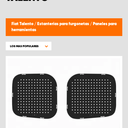
Fiat Talento
/
Estanterías para furgonetas
/
Paneles para
herramientas
LOS MAS POPULARES