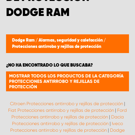
DODGE RAM
Dodge Ram
/
Alarmas, seguridad y calefacción
/
Protecciones antirrobo y rejillas de protección
¿NO HA ENCONTRADO LO QUE BUSCABA?
MOSTRAR TODOS LOS PRODUCTOS DE LA CATEGORÍA
PROTECCIONES ANTIRROBO Y REJILLAS DE
PROTECCIÓN
Citroen Protecciones antirrobo y rejillas de protección
|
Fiat Protecciones antirrobo y rejillas de protección
|
Ford
Protecciones antirrobo y rejillas de protección
|
Dacia
Protecciones antirrobo y rejillas de protección
|
Iveco
Protecciones antirrobo y rejillas de protección
|
Dodge