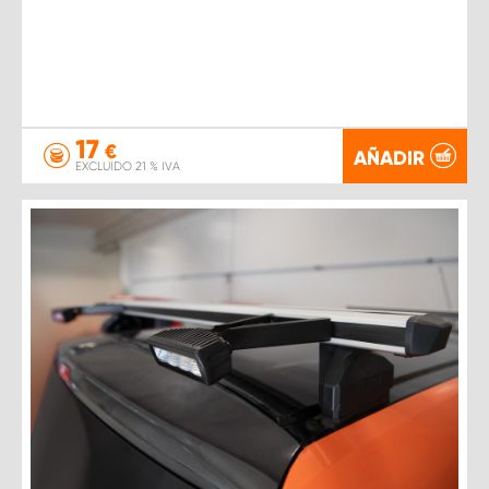
17
€
AÑADIR
EXCLUIDO 21 % IVA