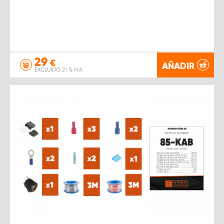
29
€
AÑADIR
EXCLUIDO 21 % IVA