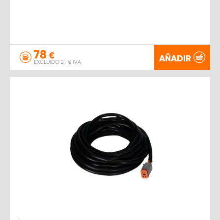
78
€
AÑADIR
EXCLUIDO 21 % IVA