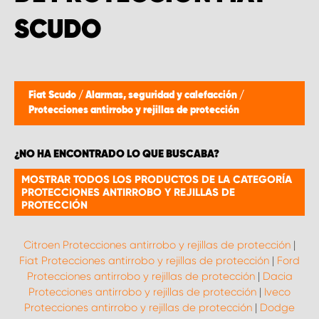
SCUDO
Fiat Scudo
/
Alarmas, seguridad y calefacción
/
Protecciones antirrobo y rejillas de protección
¿NO HA ENCONTRADO LO QUE BUSCABA?
MOSTRAR TODOS LOS PRODUCTOS DE LA CATEGORÍA
PROTECCIONES ANTIRROBO Y REJILLAS DE
PROTECCIÓN
Citroen Protecciones antirrobo y rejillas de protección
|
Fiat Protecciones antirrobo y rejillas de protección
|
Ford
Protecciones antirrobo y rejillas de protección
|
Dacia
Protecciones antirrobo y rejillas de protección
|
Iveco
Protecciones antirrobo y rejillas de protección
|
Dodge