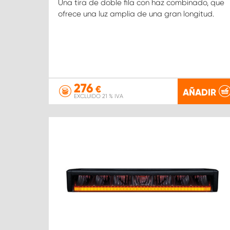
Una tira de doble fila con haz combinado, que
ofrece una luz amplia de una gran longitud.
276
€
AÑADIR
EXCLUIDO 21 % IVA