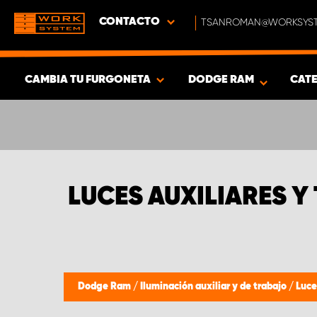
CONTACTO
TSANROMAN@WORKSYST
CAMBIA TU FURGONETA
DODGE RAM
CAT
MOSTRAR RESULTADOS -
312
PRODUCTOS
LUCES AUXILIARES Y
Dodge Ram
/
Iluminación auxiliar y de trabajo
/
Luce