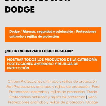
DODGE
Dodge
/
Alarmas, seguridad y calefacción
/
Protecciones
antirrobo y rejillas de protección
¿NO HA ENCONTRADO LO QUE BUSCABA?
MOSTRAR TODOS LOS PRODUCTOS DE LA CATEGORÍA
PROTECCIONES ANTIRROBO Y REJILLAS DE
PROTECCIÓN
Citroen Protecciones antirrobo y rejillas de protección
|
Fiat Protecciones antirrobo y rejillas de protección
|
Ford
Protecciones antirrobo y rejillas de protección
|
Dacia
Protecciones antirrobo y rejillas de protección
|
Iveco
Protecciones antirrobo y rejillas de protección
|
Dodge