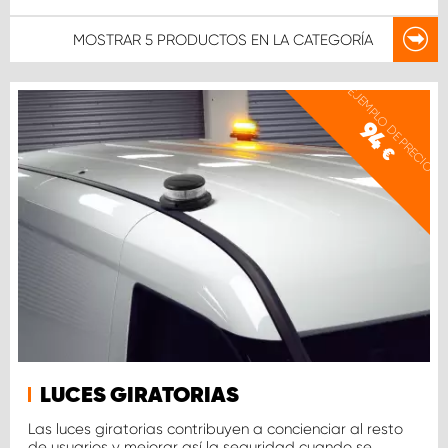
MOSTRAR
5 PRODUCTOS
EN LA CATEGORÍA
EJEMPLO DE PRECIO
94
€
LUCES GIRATORIAS
Las luces giratorias contribuyen a concienciar al resto
de usuarios y mejorar así la seguridad cuando se