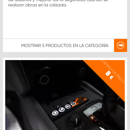
realizan obras en la calzada.
MOSTRAR
5 PRODUCTOS
EN LA CATEGORÍA
EJEMPLO DE PRECIO
8
€