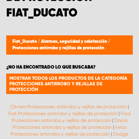
FIAT_DUCATO
Fiat_Ducato
/
Alarmas, seguridad y calefacción
/
Protecciones antirrobo y rejillas de protección
¿NO HA ENCONTRADO LO QUE BUSCABA?
MOSTRAR TODOS LOS PRODUCTOS DE LA CATEGORÍA
PROTECCIONES ANTIRROBO Y REJILLAS DE
PROTECCIÓN
Citroen Protecciones antirrobo y rejillas de protección
|
Fiat Protecciones antirrobo y rejillas de protección
|
Ford
Protecciones antirrobo y rejillas de protección
|
Dacia
Protecciones antirrobo y rejillas de protección
|
Iveco
Protecciones antirrobo y rejillas de protección
|
Dodge