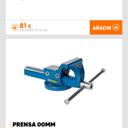
81
€
AÑADIR
EXCLUIDO 21 % IVA
PRENSA 00MM