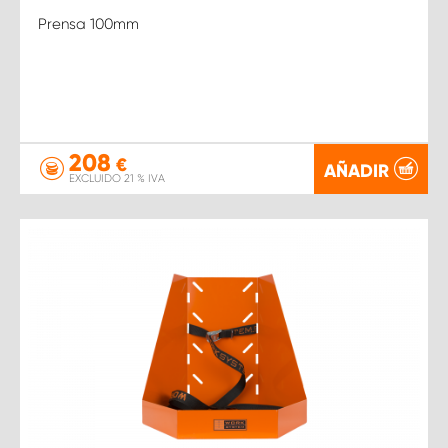
Prensa 100mm
208
€
AÑADIR
EXCLUIDO 21 % IVA