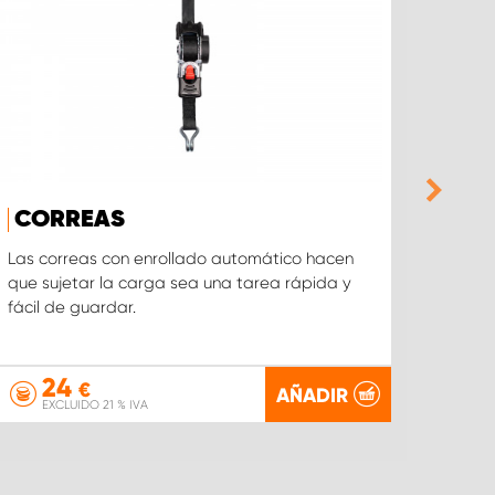
CORREAS
TOP
Las correas con enrollado automático hacen
Con nu
que sujetar la carga sea una tarea rápida y
fácilm
fácil de guardar.
24
€
AÑADIR
EXCLUIDO 21 % IVA
EX