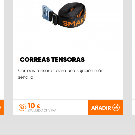
CORREAS TENSORAS
Correas tensoras para una sujeción más
sencilla.
10
€
AÑADIR
EXCLUIDO 21 % IVA