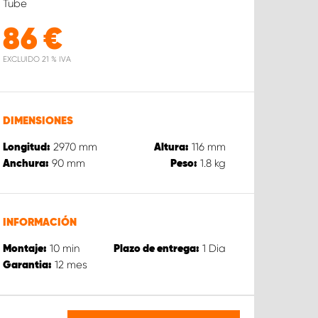
Tube
86
€
EXCLUIDO 21 % IVA
DIMENSIONES
2970
mm
116
mm
Longitud:
Altura:
90
mm
1.8
kg
Anchura:
Peso:
INFORMACIÓN
10
min
1
Dia
Montaje:
Plazo de entrega:
12
mes
Garantia: