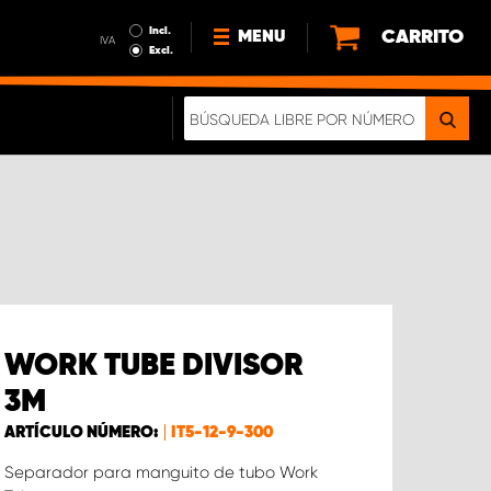
Incl.
CARRITO
MENU
IVA
Excl.
NOTICIAS
ACERCA DE NOSOTROS
SOSTENIBILIDAD
NUESTRO FOLLETO DIGITAL
WORK TUBE DIVISOR
3M
ARTÍCULO NÚMERO:
IT5-12-9-300
Separador para manguito de tubo Work