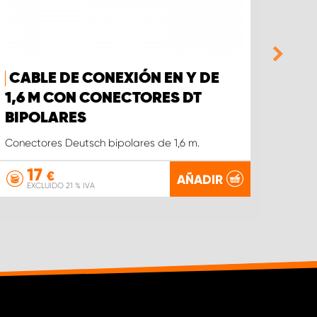
CABLE DE CONEXIÓN EN Y DE
2X 
1,6 M CON CONECTORES DT
TRA
BIPOLARES
2x ext
Conectores Deutsch bipolares de 1,6 m.
17
€
AÑADIR
EXCLUIDO 21 % IVA
EX