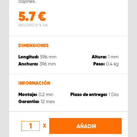
cajones.
5.7
€
EXCLUIDO 21 % IVA
DIMENSIONES
596
mm
1
mm
Longitud:
Altura:
396
mm
0.4
kg
Anchura:
Peso:
INFORMACIÓN
0.2
min
1
Dia
Montaje:
Plazo de entrega:
12
mes
Garantia:
X
AÑADIR