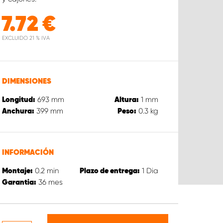
7.72
€
EXCLUIDO 21 % IVA
DIMENSIONES
693
mm
1
mm
Longitud:
Altura:
399
mm
0.3
kg
Anchura:
Peso:
INFORMACIÓN
0.2
min
1
Dia
Montaje:
Plazo de entrega:
36
mes
Garantia: