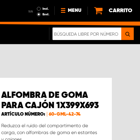
Incl.
CARRITO
MENU
IVA
Excl.
NOTICIAS
ACERCA DE NOSOTROS
SOSTENIBILIDAD
NUESTRO FOLLETO DIGITAL
ALFOMBRA DE GOMA
PARA CAJÓN 1X399X693
ARTÍCULO NÚMERO:
60-GML-42-74
Reduzca el ruido del compartimento de
carga, con alfombras de goma en estantes
y cajones.