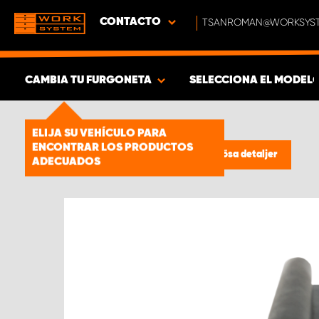
CONTACTO
TSANROMAN@WORKSYST
CAMBIA TU FURGONETA
SELECCIONA EL MODEL
MOSTRAR RESULTADOS -
1661
ELIJA SU VEHÍCULO PARA
ENCONTRAR LOS PRODUCTOS
PRODUCTOS
Estanterías para furgonetas
/
Lösa detaljer
ADECUADOS