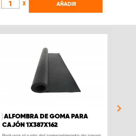
X
AÑADIR
ALFOMBRA DE GOMA PARA
CAJ
CAJÓN 1X387X162
ALT
Reduzca el ruido del compartimento de carga,
Cajón,