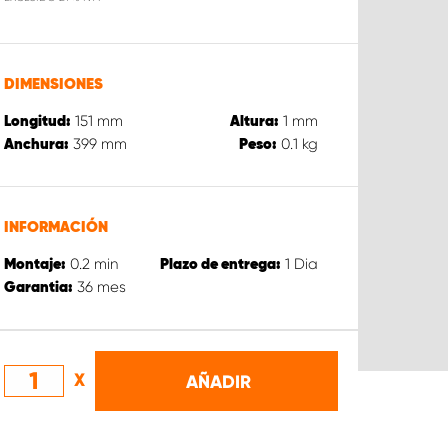
DIMENSIONES
151
mm
1
mm
Longitud:
Altura:
399
mm
0.1
kg
Anchura:
Peso:
INFORMACIÓN
0.2
min
1
Dia
Montaje:
Plazo de entrega:
36
mes
Garantia:
X
AÑADIR