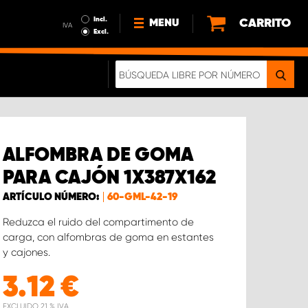
Incl.
CARRITO
MENU
IVA
Excl.
NOTICIAS
ACERCA DE NOSOTROS
SOSTENIBILIDAD
NUESTRO FOLLETO DIGITAL
ALFOMBRA DE GOMA
PARA CAJÓN 1X387X162
ARTÍCULO NÚMERO:
60-GML-42-19
Reduzca el ruido del compartimento de
carga, con alfombras de goma en estantes
y cajones.
3.12
€
EXCLUIDO 21 % IVA