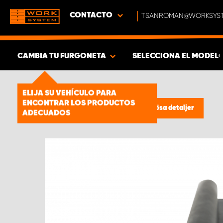
CONTACTO
TSANROMAN@WORKSYST
CAMBIA TU FURGONETA
SELECCIONA EL MODEL
MOSTRAR RESULTADOS -
1661
ELIJA SU VEHÍCULO PARA
ENCONTRAR LOS PRODUCTOS
PRODUCTOS
Estanterías para furgonetas
/
Lösa detaljer
ADECUADOS