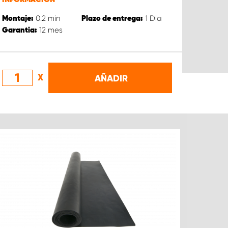
0.2
min
1
Dia
Montaje:
Plazo de entrega:
12
mes
Garantia:
X
AÑADIR