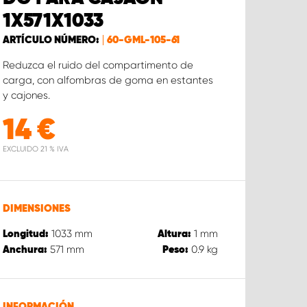
1X571X1033
ARTÍCULO NÚMERO:
60-GML-105-61
Reduzca el ruido del compartimento de
carga, con alfombras de goma en estantes
y cajones.
14
€
EXCLUIDO 21 % IVA
DIMENSIONES
1033
mm
1
mm
Longitud:
Altura:
571
mm
0.9
kg
Anchura:
Peso:
INFORMACIÓN