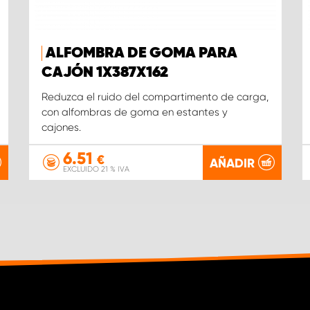
ALFOMBRA DE GOMA PARA
CAJÓN 1X387X162
Reduzca el ruido del compartimento de carga,
con alfombras de goma en estantes y
cajones.
6.51
€
AÑADIR
EXCLUIDO 21 % IVA