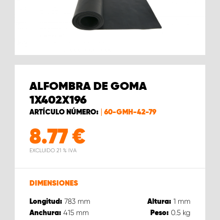
ALFOMBRA DE GOMA
1X402X196
ARTÍCULO NÚMERO:
60-GMH-42-79
8.77
€
EXCLUIDO 21 % IVA
DIMENSIONES
783
mm
1
mm
Longitud:
Altura:
415
mm
0.5
kg
Anchura:
Peso: