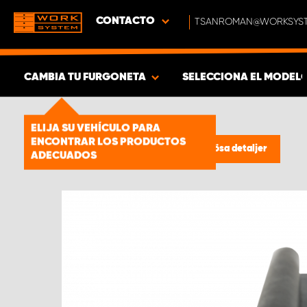
CONTACTO
TSANROMAN@WORKSYST
CAMBIA TU FURGONETA
SELECCIONA EL MODEL
MOSTRAR RESULTADOS -
1661
ELIJA SU VEHÍCULO PARA
ENCONTRAR LOS PRODUCTOS
PRODUCTOS
Estanterías para furgonetas
/
Lösa detaljer
ADECUADOS