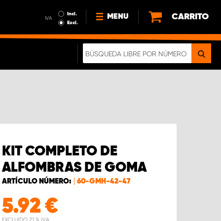
Incl.
CARRITO
MENU
IVA
Excl.
NOTICIAS
ACERCA DE NOSOTROS
SOSTENIBILIDAD
NUESTRO FOLLETO DIGITAL
KIT COMPLETO DE
ALFOMBRAS DE GOMA
ARTÍCULO NÚMERO:
60-GMH-42-47
5.92
€
EXCLUIDO 21 % IVA