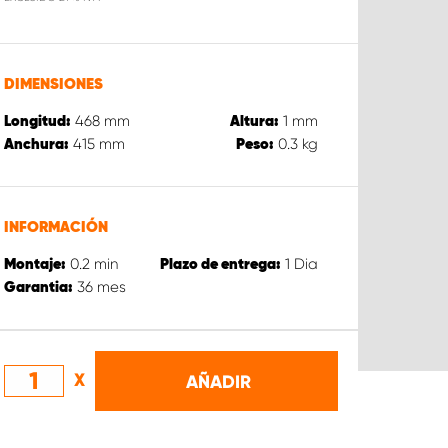
DIMENSIONES
468
mm
1
mm
Longitud:
Altura:
415
mm
0.3
kg
Anchura:
Peso:
INFORMACIÓN
0.2
min
1
Dia
Montaje:
Plazo de entrega:
36
mes
Garantia:
X
AÑADIR